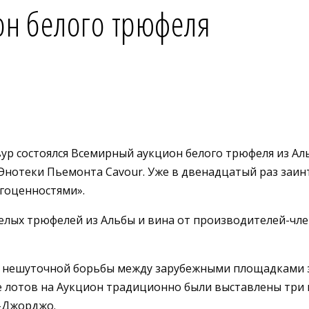
он белого трюфеля
ур состоялся Всемирный аукцион белого трюфеля из А
нотеки Пьемонта Сavour. Уже в двенадцатый раз заинт
агоценностями».
лых трюфелей из Альбы и вина от производителей-чле
 нешуточной борьбы между зарубежными площадками 
е лотов на Аукцион традиционно были выставлены три ма
н-Джорджо.