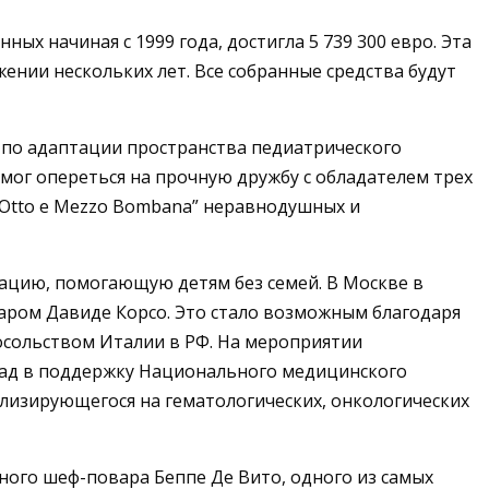
ных начиная с 1999 года, достигла 5 739 300 евро. Эта
нии нескольких лет. Все собранные средства будут
 по адаптации пространства педиатрического
смог опереться на прочную дружбу с обладателем трех
2 Otto e Mezzo Bombana” неравнодушных и
зацию, помогающую детям без семей. В Москве в
варом Давиде Корсо. Это стало возможным благодаря
осольством Италии в РФ. На мероприятии
клад в поддержку Национального медицинского
лизирующегося на гематологических, онкологических
дного шеф-повара Беппе Де Вито, одного из самых