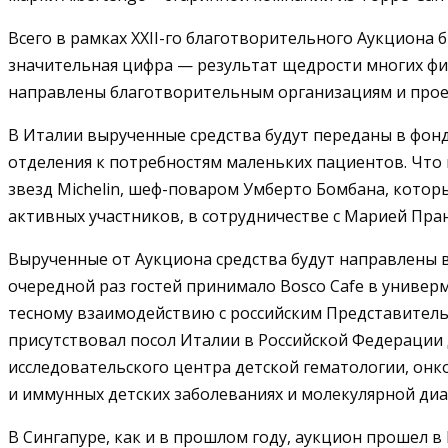
Всего в рамках XXII-го благотворительного Аукциона бы
значительная цифра — результат щедрости многих фил
направлены благотворительным организациям и проек
В Италии вырученные средства будут переданы в фонд
отделения к потребностям маленьких пациентов. Что 
звезд Michelin, шеф-поваром Умберто Бомбана, котор
активных участников, в сотрудничестве с Марией Пран
Вырученные от Аукциона средства будут направлены в
очередной раз гостей принимало Bosco Cafe в универ
тесному взаимодействию с российским Представитель
присутствовал посол Италии в Российской Федерации
исследовательского центра детской гематологии, онк
и иммунных детских заболеваниях и молекулярной диа
В Сингапуре, как и в прошлом году, аукцион прошел в