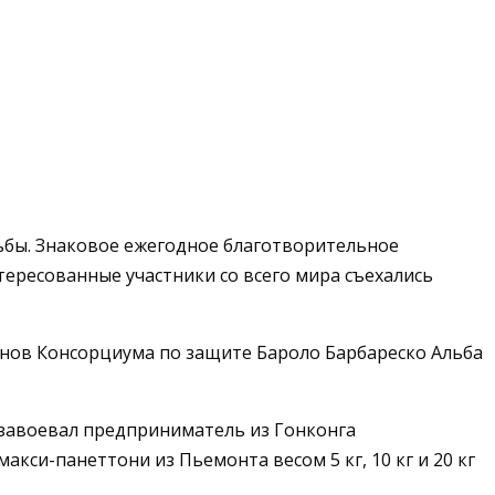
льбы. Знаковое ежегодное благотворительное
ересованные участники со всего мира съехались
нов Консорциума по защите Бароло Барбареско Альба
завоевал предприниматель из Гонконга
кси-панеттони из Пьемонта весом 5 кг, 10 кг и 20 кг