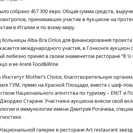
ло собрано 457 300 евро. Общая сумма средств, выручен
антропов, принимавших участие в Аукционе на протяже
там в Италии и по всему миру.
 больницы Alba-Bra Onlus для финансирования проекта
касается международного участия, в Гонконге аукцион 
ый любезно принял в своем знаменитом ресторане “8 1⁄
цо и ее Areté Food&Wine.
 Институт Mother’s Choice, благотворительную органи
маге ГУМ, прямо на Красной Площади, вместе с шеф-по
ством Национального агентства по туризму – ENIT и П
 Джорджо Стараче. Участники аукциона внесли свой в
ологии и иммунологии имени Дмитрия Рогачева, специа
гностике.
 Национальной галерее в ресторане Art restaurant звез