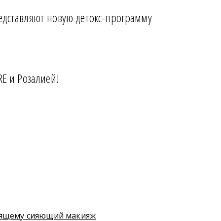
едставляют новую детокс-программу
RE и Розалией!
тоящему сияющий макияж