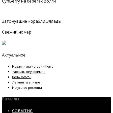
СупBerry на берегах Волги
Затонувшие корабли Эллады
Свежий номер
Актуальное
Новая глава истории Комо
Уловить неуловимое
Вояж мечты
Летнее чаепитие
Искусство роскоши
Разделы
СОБЫТИЯ