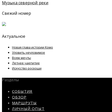
Музыка северной реки
Свежий номер
Актуальное
Новая глава истории Комо
Уловить неуловимое
Вояж мечты
Летнее чаепитие
Искусство роскоши
Разделы
СОБЫТИЯ
ОБЗОР
МАРШРУТЫ
ЛИЧНЫЙ ОПЫТ