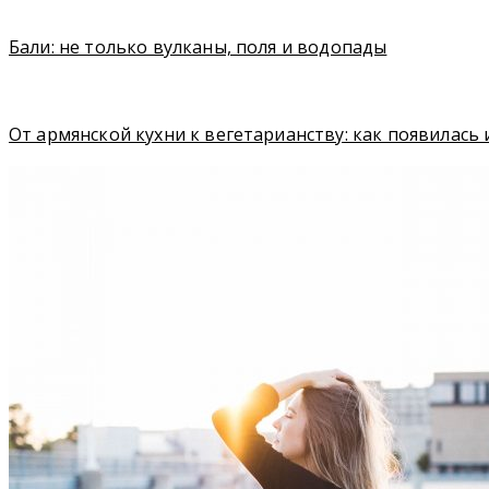
Бали: не только вулканы, поля и водопады
От армянской кухни к вегетарианству: как появилась