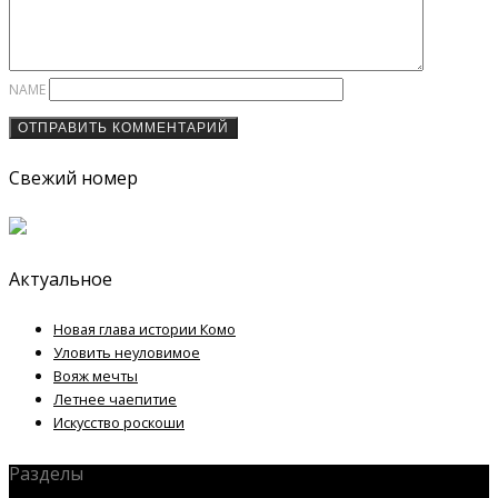
NAME
Свежий номер
Актуальное
Новая глава истории Комо
Уловить неуловимое
Вояж мечты
Летнее чаепитие
Искусство роскоши
Разделы