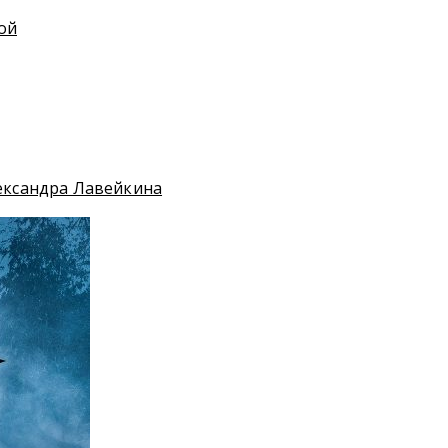
ой
лександра Лавейкина