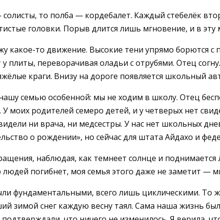
— солисты, то полба — кордебалет. Каждый стебелёк вт
истые головки. Порыв длится лишь мгновение, и в эту м
жу какое-то движение. Высокие тени упрямо борются с
т у плиты, переворачивая оладьи с отрубями. Отец согн
жёлые краги. Внизу на дороге появляется школьный ав
нашу семью особенной: мы не ходим в школу. Отец беспо
с. У моих родителей семеро детей, и у четверых нет сви
видели ни врача, ни медсестры. У нас нет школьных дне
ельство о рождении», но сейчас для штата Айдахо и фед
твращения, наблюдая, как темнеет солнце и поднимается
 людей погибнет, моя семья этого даже не заметит — м
были фундаментальными, всего лишь циклическими. То 
ший зимой снег каждую весну таял. Сама наша жизнь б
подтверждали, что ничего не изменилось. Я верила, что