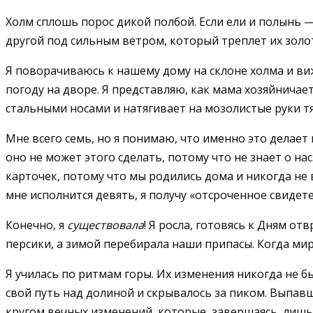
Холм сплошь порос дикой полбой. Если ели и полынь 
другой под сильным ветром, который треплет их золот
Я поворачиваюсь к нашему дому на склоне холма и ви
погоду на дворе. Я представляю, как мама хозяйничае
стальными носами и натягивает на мозолистые руки тя
Мне всего семь, но я понимаю, что именно это делает 
оно не может этого сделать, потому что не знает о на
карточек, потому что мы родились дома и никогда не 
мне исполнится девять, я получу «отсроченное свидет
Конечно, я
существовала
! Я росла, готовясь к Дням о
персики, а зимой перебирала наши припасы. Когда мир
Я училась по ритмам горы. Их изменения никогда не 
свой путь над долиной и скрывалось за пиком. Выпав
кругом вечных изменений, которые, завершаясь, лишь 