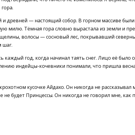
 гора.
й и древней — настоящий собор. В горном массиве были
лую милю. Тёмная гора словно вырастала из земли и п
сщелины, волосы — сосновый лес, покрывавший северны
 шаг.
 каждый год, когда начинал таять снег. Лицо её было 
лению индейцы-кочевники понимали, что пришла весна: 
рохотном кусочке Айдахо. Он никогда не рассказывал мн
те не будет Принцессы. Он никогда не говорил мне, как