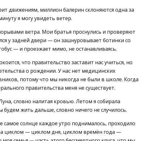
орит движениям, миллион балерин склоняются одна за
инуту я могу увидеть ветер.
 порывами ветра. Мои братья проснулись и проверяют
улся у задней двери — он зашнуровывает ботинки со
тобус — и проезжает мимо, не останавливаясь.
коится, что правительство заставит нас учиться, но
детельства о рождении. У нас нет медицинских
вников, потому что мы никогда не были в школе. Когда
ерального правительства меня не существует.
 Луна, словно налитая кровью. Летом я собирала
ы будем жить дальше, словно ничего не случилось.
же самое солнце каждое утро поднималось, проходило
ыла циклом — циклом дня, циклом времён года —
 моя семья — часть этого бессмертного круга, что мы