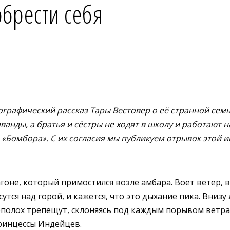
обрести себя
графический рассказ Тары Вестовер о её странной семье
анды, а братья и сёстры не ходят в школу и работают на
 «Бомбора». С их согласия мы публикуем отрывок этой 
не, который примостился возле амбара. Воет ветер, в
тся над горой, и кажется, что это дыхание пика. Внизу
полох трепещут, склоняясь под каждым порывом ветра.
Принцессы Индейцев.