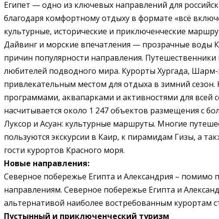
Египет — одно из ключевых направлений для российск
благодаря комфортному отдыху в формате «всё включе
культурные, исторические и приключенческие маршрут
Дайвинг и морские впечатления — прозрачные воды Кр
причин популярности направления. Путешественники и
любителей подводного мира. Курорты Хургада, Шарм-э
привлекательным местом для отдыха в зимний сезон. 
программами, аквапарками и активностями для всей с
насчитывается около 1 247 объектов размещения с бо
Луксор и Асуан: культурные маршруты. Многие путеш
пользуются экскурсии в Каир, к пирамидам Гизы, а т
гости курортов Красного моря.
Новые направления:
Северное побережье Египта и Александрия – помимо п
направлениям. Северное побережье Египта и Алексан
альтернативой наиболее востребованным курортам с
Пустынный и приключенческий туризм