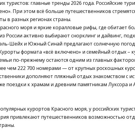
их туристов: главные тренды 2026 года. Российские т
но». При этом всё больше путешественников стремятся
ы в разных регионах страны.
асного моря и яркие коралловые рифы, где обитает бол
з России активно выбирают снорклинг и дайвинг, под
ль-Шейх и Южный Синай предлагают солнечную погоду 
Курорты формата «всё включено» и семейный отдых – к
емьи по-прежнему остаются одним из главных факторов
лее чем 222 700 номерами — от крупных роскошных кур
ественники дополняют пляжный отдых знакомством с и
акже поездки к храмам и древним памятникам Луксора и
опулярных курортов Красного моря, у российских тури
дрия привлекают путешественников возможностью отды
траны.