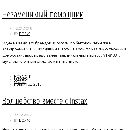
Незаменимый помощник
18.01.2018
BY
ВОЯЖ
Один из ведущих брендов в России по бытовой технике и
электронике VITEK, входящий в Топ-3 марок по наличию техники в
домохозяйствах, представляет вертикальный пылесос VT-8133 с
мультициклонным фильтром и питанием…
НОВОСТИ
гаджеты
ОБЗОР
Новый год 2018
Волшебство вместе с Instax
22.12.2017
BY
ВОЯЖ
Новогодняя суета наступает нам на пятки – волшебную атмосферу