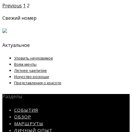
Previous
1
2
Свежий номер
Актуальное
Уловить неуловимое
Вояж мечты
Летнее чаепитие
Искусство роскоши
Представления о красоте
Разделы
СОБЫТИЯ
ОБЗОР
МАРШРУТЫ
ЛИЧНЫЙ ОПЫТ