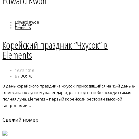
Edward Kwon
Edward Kwon
СОБЫТИЯ
Elements
День Благодарения
Корея
Корейский праздник “Чхусок” в
Рисовые пироги
Сонгпён
Elements
Чхусок
16.05.2016
BY
ВОЯЖ
В день корейского праздника Чхусок, приходящийся на 15-й день 8-
го месяца по лунному календарю, раз в год на небе всходит самая
полная луна. Elements – первый корейский ресторан высокой
гастрономии…
Свежий номер