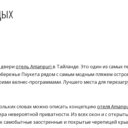
дых
 двери
отель Amanpuri
в Тайланде. Это один из самых 
бережье Пхукета рядом с самым модным пляжем острова
оими велнес-программами. Лучшего места для перезагр
скольких словах можно описать концепцию
отеля Amanpu
фера невероятной приватности. Из всех окон и с откры
ак самобытные заостренные и покрытые черепицей кры