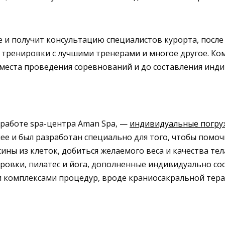
и получит консультацию специалистов курорта, после ч
ж, тренировки с лучшими тренерами и многое другое. К
 места проведения соревнований и до составления инд
 работе spa-центра Aman Spa, —
индивидуальные погру
лее и был разработан специально для того, чтобы помо
ины из клеток, добиться желаемого веса и качества те
ировки, пилатес и йога, дополненные индивидуально с
 комплексами процедур, вроде краниосакральной тера