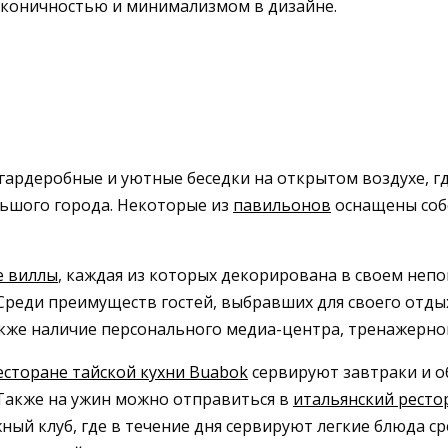
аконичностью и минимализмом в дизайне.
гардеробные и уютные беседки на открытом воздухе, г
ольшого города. Некоторые из
павильонов
оснащены соб
е виллы
, каждая из которых декорирована в своем не
Среди преимуществ гостей, выбравших для своего отдых
кже наличие персонального медиа-центра, тренажерного
есторане тайской кухни Buabok
сервируют завтраки и о
Также на ужин можно отправиться в
итальянский ресто
ляжный клуб, где в течение дня сервируют легкие блюда