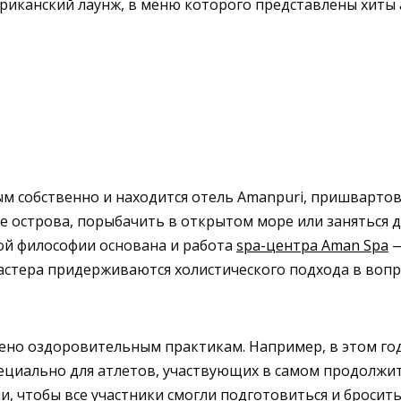
риканский лаунж, в меню которого представлены хиты 
м собственно и находится отель Amanpuri, пришвартова
 острова, порыбачить в открытом море или заняться д
ой философии основана и работа
spa-центра Aman Spa
—
мастера придерживаются холистического подхода в воп
ено оздоровительным практикам. Например, в этом го
пециально для атлетов, участвующих в самом продолжи
и, чтобы все участники смогли подготовиться и бросит