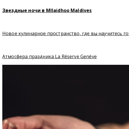
Звездные ночи в MIlaidhoo Maldives
Новое кулинарное пространство, где вы научитесь г
Атмосфера праздника La Réserve Genève