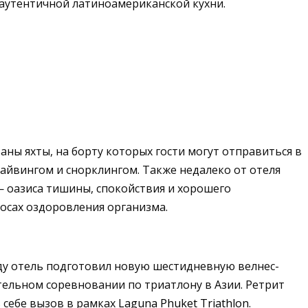
аутентичной латиноамериканской кухни.
ны яхты, на борту которых гости могут отправиться в
айвингом и снорклингом. Также недалеко от отеля
 оазиса тишины, спокойствия и хорошего
росах оздоровления организма.
ду отель подготовил новую шестидневную велнес-
тельном соревновании по триатлону в Азии. Ретрит
ь себе вызов в рамках
Laguna Phuket Triathlon
.