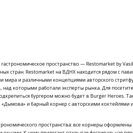
 гастрономическое пространство — Restomarket by Vasi
ных стран. Restomarket на ВДНХ находится рядом с па
ми мира и различными концепциями авторского стритфу
 над которыми работали эксперты рынка. Для посетител
подкрепиться бургером можно будет в Burger Heroes. Та
т «Дымова» и барный корнер с авторскими коктейлями и
трономического пространства: все корнеры оформлены
 окнами. К нему прилегает открытая фестивальная пло