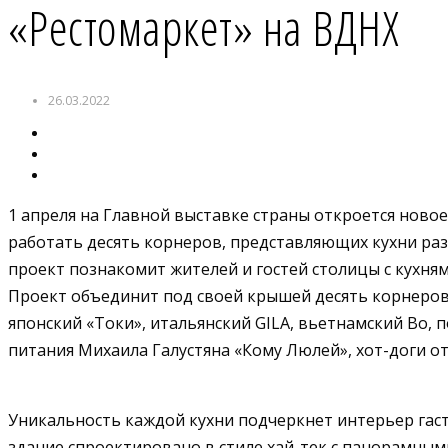
«Рестомаркет» на ВДНХ
26.03.2022
1 апреля на Главной выставке страны откроется новое
работать десять корнеров, представляющих кухни раз
проект познакомит жителей и гостей столицы с кухня
Проект объединит под своей крышей десять корнеров,
японский «Токи», итальянский GILA, вьетнамский Bo, 
питания Михаила Галустяна «Кому Люлей», хот-доги о
Уникальность каждой кухни подчеркнет интерьер гас
здание спроектировано в стиле хай-тек с панорамными