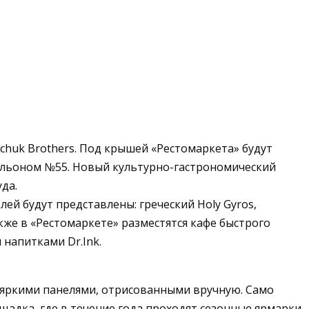
lchuk Brothers. Под крышей «Рестомаркета» будут
вильоном №55. Новый культурно-гастрономический
да.
ей будут представлены: греческий Holy Gyros,
кже в «Рестомаркете» разместятся кафе быстрого
 напитками Dr.Ink.
 яркими панелями, отрисованными вручную. Само
щадка, где в течение года проходят сезонные ярмарки.