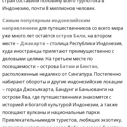
стран составили половину всего турпотока в
Индонезию, почти 8 миллионов человек.
Самым популярным индонезийским
направлением
для путешественников со всего мира
уже много лет остаётся
остров Бали
, на втором
месте –
Джакарта
– столица Республики Индонезия,
куда иностранцы прилетают преимущественно с
деловыми целями. На третьем месте по
посещаемости – острова
Батам
и
Бинтан
,
расположенные недалеко от Сингапура. Постепенно
набирают обороты и другие индонезийские локации
– города Джокьякарта, Бандунг и Баньюванги на
острове Ява, где путешественники знакомятся с
историей и богатой культурой Индонезии, а также
посещают вулканы и национальные парки.
Привлекательнымидля туристов, любящих экзотику,