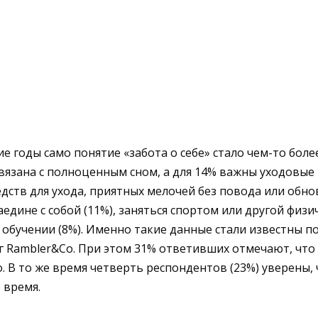
ие годы само понятие «забота о себе» стало чем-то б
 связана с полноценным сном, а для 14% важны уходовы
ств для ухода, приятных мелочей без повода или обнов
аедине с собой (11%), заняться спортом или другой физи
 обучении (8%). Именно такие данные стали известны 
 Rambler&Co. При этом 31% ответивших отмечают, что 
о. В то же время четверть респондентов (23%) уверены,
 время.