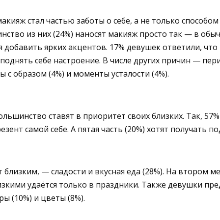
акияж стал частью заботы о себе, а не только способ
нство из них (24%) наносят макияж просто так — в обы
ся добавить ярких акцентов. 17% девушек ответили, чт
поднять себе настроение. В числе других причин — пер
ы с образом (4%) и моменты усталости (4%).
большинство ставят в приоритет своих близких. Так,
зент самой себе. А пятая часть (20%) хотят получать по
близким, — сладости и вкусная еда (28%). На втором ме
изкими удаётся только в праздники. Также девушки пре
ы (10%) и цветы (8%).