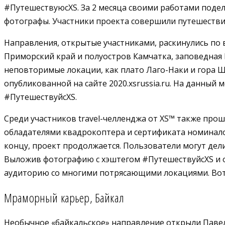
#ПутешествуюсXS. За 2 месяца своими работами подел
фотографы. Участники проекта совершили путешествие
Направления, открытые участниками, раскинулись по в
Приморский край и полуостров Камчатка, заповедная 
неповторимые локации, как плато Лаго-Наки и гора Ш
опубликованной на сайте 2020.xsrussia.ru. На данный
#ПутешествуйсXS.
Среди участников travel-челленджа от XS™️ также про
обладателями квадрокоптера и сертификата номиналом
концу, проект продолжается. Пользователи могут дел
Выложив фотографию с хэштегом #ПутешествуйсXS и от
аудиторию со многими потрясающими локациями. Вот
Мраморный карьер, Байкал
Необычное «байкальское» направление открыли Павел 