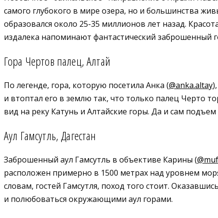
самого глубокого в мире озера, но и большинства живы
образовался около 25-35 миллионов лет назад. Красо
издалека напоминают фантастический заброшенный г
Гора Чертов палец, Алтай
По легенде, гора, которую посетила Анка (
@anka.altay
)
и втоптал его в землю так, что только палец Черто т
вид на реку Катунь и Алтайские горы. Да и сам подъе
Аул Гамсутль, Дагестан
Заброшенный аул Гамсутль в объективе Карины (
@muf
расположен примерно в 1500 метрах над уровнем моря
словам, гостей Гамсутля, поход того стоит. Оказавши
и полюбоваться окружающими аул горами.