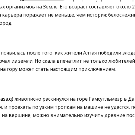
х организмов на Земле. Его возраст составляет около 2
та карьера поражает не меньше, чем история: белоснеж
ород.
, появилась после того, как жители Алтая победили зл
орчал из земли. Но скала впечатлит не только любителе
м на гору может стать настоящим приключением.
asa.q
) живописно раскинулся на горе Гамсутльмеэр в Да
, и проехать по узким тропкам на машине не удастся, 
сь на вершине, можно внимательно изучить древние пос