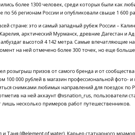
ились более 1300 человек, среди которых были как лю
 по 56 регионам России и опубликовали свыше 1 600 ра
сей стране: это и самый западный рубеж России – Кали
Карелия, арктический Мурманск, древние Дагестан и Ад
албуздаг высотой 4 142 метра. Самые впечатляющие на
 момент на ней отмечено более 300 точек, но еще боль
шел розыгрыш призов от самого бренда и от сообщества 
 100 000 рублей в магазин профессиональной фото- и в
иться снимками любимых направлений для поездок по Ро
метив на ней аккаунт @xsnation_rus, пользователи ст
 лишь несколько примеров работ путешественников.
и Таня (
@element.of.water
). Карьер статуарного мрамо