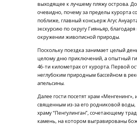
выходящее к лучшему пляжу острова. До
очевидно, почему за пределы курорта со
поближе, главный консьерж Агус Ануарт
экскурсию по округу Гияньяр, благодар
окружении живописной природы.
Поскольку поездка занимает целый ден
целому дню приключений, а опытный гид
46-ти километрах от курорта. Первой о
неглубоким природным бассейном в реке
апельсины.
Далее гости посетят храм «Менгенинг», 
священным из-за его родниковой воды,
храму “Пенгулинган”, сочетающему трад
камень, на котором выгравированы боже