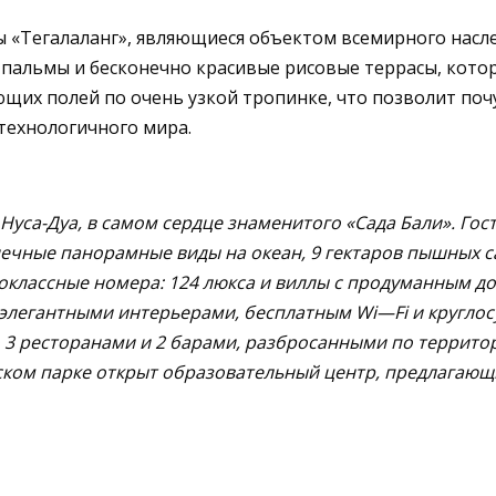
ы «Тегалаланг», являющиеся объектом всемирного насл
пальмы и бесконечно красивые рисовые террасы, котор
ющих полей по очень узкой тропинке, что позволит поч
технологичного мира.
уса-Дуа, в самом сердце знаменитого «Сада Бали». Гос
нечные панорамные виды на океан, 9 гектаров пышных са
рвоклассные номера: 124 люкса и виллы с продуманным д
с элегантными интерьерами, бесплатным
Wi
—
Fi
и круглос
3 ресторанами и 2 барами, разбросанными по территории
ском парке открыт образовательный центр, предлагающ