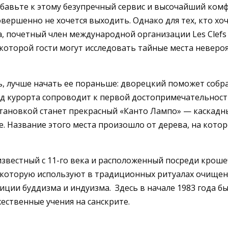
бавьте к этому безупречный сервис и высочайший комф
вершенно не хочется выходить. Однако для тех, кто хо
а, почетный член международной организации Les Clef
я которой гости могут исследовать тайные места неверо
ь, лучше начать ее пораньше: дворецкий поможет собр
 курорта сопроводит к первой достопримечательности
становкой станет прекрасный «Канто Лампо» — каскадн
. Название этого места произошло от дерева, на кото
известный с 11-го века и расположенный посреди кроше
 которую используют в традиционных ритуалах очищен
иции буддизма и индуизма. Здесь в начале 1983 года б
ственные учения на санскрите.