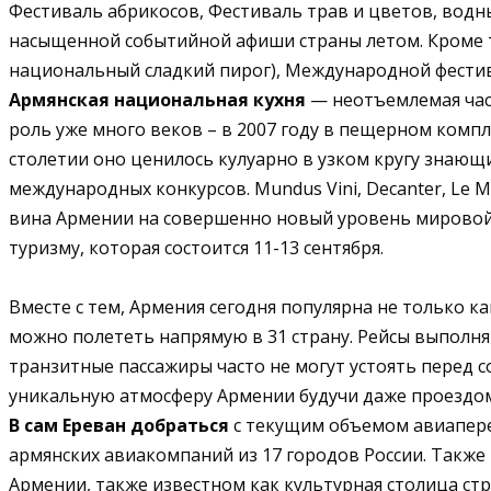
Фестиваль абрикосов, Фестиваль трав и цветов, водн
насыщенной событийной афиши страны летом. Кроме тог
национальный сладкий пирог), Международной фестива
Армянская национальная кухня
— неотъемлемая част
роль уже много веков – в 2007 году в пещерном комп
столетии оно ценилось кулуарно в узком кругу знающ
международных конкурсов. Mundus Vini, Decanter, Le Mo
вина Армении на совершенно новый уровень мировой 
туризму, которая состоится 11-13 сентября.
Вместе с тем, Армения сегодня популярна не только ка
можно полететь напрямую в 31 страну. Рейсы выполняют 4
транзитные пассажиры часто не могут устоять перед с
уникальную атмосферу Армении будучи даже проездо
В сам Ереван добраться
с текущим объемом авиаперев
армянских авиакомпаний из 17 городов России. Такж
Армении, также известном как культурная столица стр