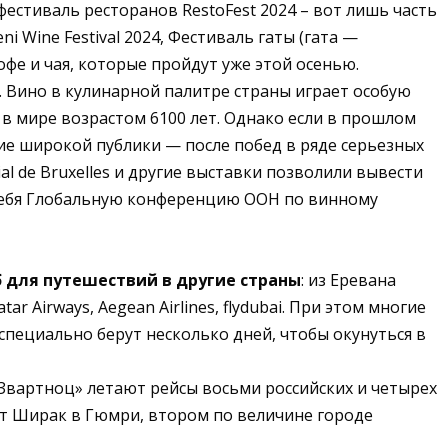
естиваль ресторанов RestoFest 2024 – вот лишь часть
Wine Festival 2024, Фестиваль гаты (гата —
е и чая, которые пройдут уже этой осенью.
 Вино в кулинарной палитре страны играет особую
в мире возрастом 6100 лет. Однако если в прошлом
ние широкой публики — после побед в ряде серьезных
al de Bruxelles и другие выставки позволили вывести
 себя Глобальную конференцию ООН по винному
 для путешествий в другие страны
: из Еревана
r Airways, Aegean Airlines, flydubai. При этом многие
специально берут несколько дней, чтобы окунуться в
Звартноц» летают рейсы восьми российских и четырех
рт Ширак в Гюмри, втором по величине городе