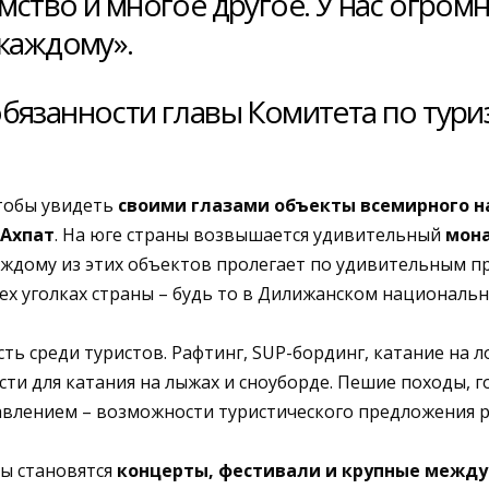
мство и многое другое. У нас огро
 каждому».
бязанности главы Комитета по тур
тобы увидеть
своими глазами объекты всемирного 
 Ахпат
. На юге страны возвышается удивительный
мона
каждому из этих объектов пролегает по удивительным
х уголках страны – будь то в Дилижанском национально
ь среди туристов. Рафтинг, SUP-бординг, катание на л
ти для катания на лыжах и сноуборде. Пешие походы, г
влением – возможности туристического предложения р
ны становятся
концерты, фестивали и крупные межд