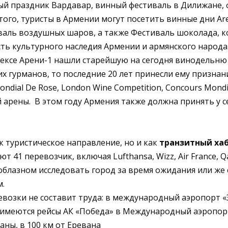
ый праздник Вардавар, винный фестиваль в Дилижане, ф
о, туристы в Армении могут посетить винные дни Areni 
ль воздушных шаров, а также Фестиваль шоколада, коф
ь культурного наследия Армении и армянского народа.
лексе Арени-1 нашли старейшую на сегодня винодельню 
их гурманов, то последние 20 лет принесли ему призна
ndial De Rose, London Wine Competition, Concours Mondi
арены. В этом году Армения также должна принять у
к туристическое направление, но и как
транзитный хаб
1 перевозчик, включая Lufthansa, Wizz, Air France, Qata
облазном исследовать город за время ожидания или же 
м.
озки не составит труда: в международный аэропорт «
е имеются рейсы АК «Победа» в Международный аэропо
аны, в 100 км от Еревана