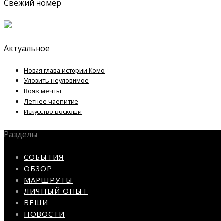
Свежий номер
Актуальное
Новая глава истории Комо
Уловить неуловимое
Вояж мечты
Летнее чаепитие
Искусство роскоши
Разделы
СОБЫТИЯ
ОБЗОР
МАРШРУТЫ
ЛИЧНЫЙ ОПЫТ
ВЕЩИ
НОВОСТИ