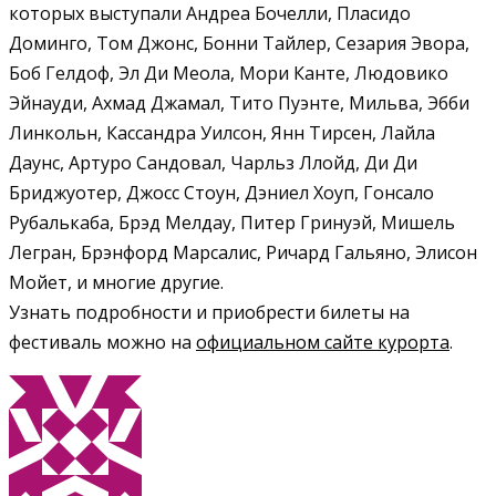
которых выступали Андреа Бочелли, Пласидо
Доминго, Том Джонс, Бонни Тайлер, Сезария Эвора,
Боб Гелдоф, Эл Ди Меола, Мори Канте, Людовико
Эйнауди, Ахмад Джамал, Тито Пуэнте, Мильва, Эбби
Линкольн, Кассандра Уилсон, Янн Тирсен, Лайла
Даунс, Артуро Сандовал, Чарльз Ллойд, Ди Ди
Бриджуотер, Джосс Стоун, Дэниел Хоуп, Гонсало
Рубалькаба, Брэд Мелдау, Питер Гринуэй, Мишель
Легран, Брэнфорд Марсалис, Ричард Гальяно, Элисон
Мойет, и многие другие.
Узнать подробности и приобрести билеты на
фестиваль можно на
официальном сайте курорта
.