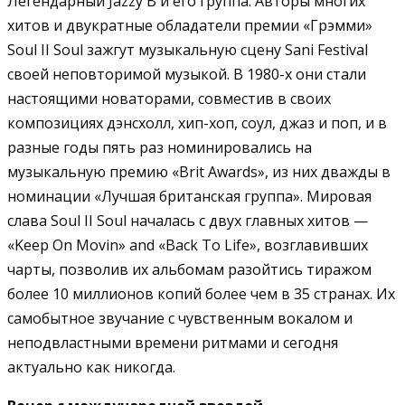
Легендарный Jazzy B и его группа. Авторы многих
хитов и двукратные обладатели премии «Грэмми»
Soul II Soul зажгут музыкальную сцену Sani Festival
своей неповторимой музыкой. В 1980-х они стали
настоящими новаторами, совместив в своих
композициях дэнсхолл, хип-хоп, соул, джаз и поп, и в
разные годы пять раз номинировались на
музыкальную премию «Brit Awards», из них дважды в
номинации «Лучшая британская группа». Мировая
слава Soul II Soul началась с двух главных хитов —
«Keep On Movin» and «Back To Life», возглавивших
чарты, позволив их альбомам разойтись тиражом
более 10 миллионов копий более чем в 35 странах. Их
самобытное звучание с чувственным вокалом и
неподвластными времени ритмами и сегодня
актуально как никогда.