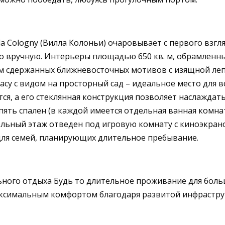
la Cologny (Вилла Колоньи) очаровывает с первого взгл
ого вручную. Интерьеры площадью 650 кв. м, обрамле
м сдержанных ближневосточных мотивов с изящной лепн
су с видом на просторный сад – идеальное место для в
тся, а его стеклянная конструкция позволяет наслажда
 пять спален (в каждой имеется отдельная ванная комн
кольный этаж отведен под игровую комнату с киноэкра
ля семей, планирующих длительное пребывание.
ного отдыха Будь то длительное проживание для большо
максимальным комфортом благодаря развитой инфрастру