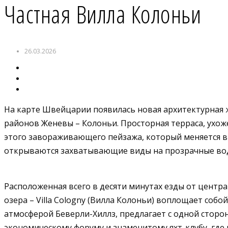
Частная Вилла Колоньи
26.03.2026
На карте Швейцарии появилась новая архитектурная ж
районов Женевы – Колоньи. Просторная терраса, ухо
этого завораживающего пейзажа, который меняется вм
открываются захватывающие виды на прозрачные вод
Расположенная всего в десяти минутах езды от цент
озера – Villa Cologny (Вилла Колоньи) воплощает собо
атмосферой Беверли-Хиллз, предлагает с одной сторо
экономическому форуму и знаменитому яхт-клубу, где