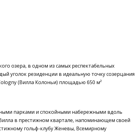
ого озера, в одном из самых респектабельных
дый уголок резиденции в идеальную точку созерцания
Cologny (Вилла Колоньи) площадью 650 м²
антными парками и спокойными набережными вдоль
и). Вилла в престижном квартале, напоминающем своей
естижному гольф-клубу Женевы, Всемирному