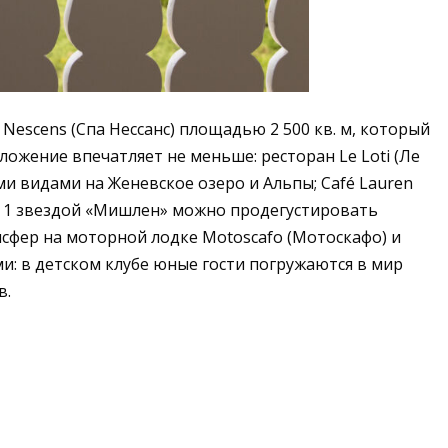
escens (Спа Нессанс) площадью 2 500 кв. м, который
ожение впечатляет не меньше: ресторан Le Loti (Ле
и видами на Женевское озеро и Альпы; Café Lauren
 с 1 звездой «Мишлен» можно продегустировать
нсфер на моторной лодке Motoscafo (Мотоскафо) и
и: в детском клубе юные гости погружаются в мир
в.