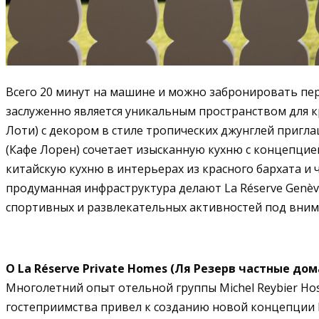
Всего 20 минут на машине и можно забронировать пер
заслуженно является уникальным пространством для кр
Лоти) с декором в стиле тропических джунглей пригл
(Кафе Лорен) сочетает изысканную кухню с концепцией
китайскую кухню в интерьерах из красного бархата и 
продуманная инфраструктура делают La Réserve Genève
спортивных и развлекательных активностей под вни
О La Réserve Private Homes (Ля Резерв частные до
Многолетний опыт отельной группы Michel Reybier Hos
гостеприимства привел к созданию новой концепции La