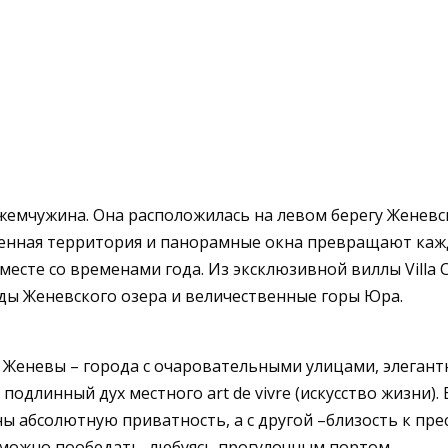
емчужина. Она расположилась на левом берегу Женевск
женная территория и панорамные окна превращают каж
есте со временами года. Из эксклюзивной виллы Villa 
ы Женевского озера и величественные горы Юра.
ра Женевы – города с очаровательными улицами, элег
й подлинный дух местного art de vivre (искусство жизн
ны абсолютную приватность, а с другой –близость к пр
 можно пообедать, любуясь прогулочным портом.