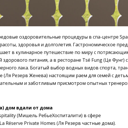
едовые оздоровительные процедуры в спа-центре Spa N
асоты, здоровья и долголетия. Гастрономическое предл
ашает в кулинарное путешествие по миру с потрясающим
 здорового питания, а в ресторане Tsé Fung (Це Фунг)
черного лака. Богатый выбор водных видов спорта, тра
 (Ля Резерв Женева) настоящим раем для семей с детьм
мательным и заботливым присмотром опытных тренеро
ма) дом вдали от дома
pitality (Мишель РебьеХоспиталити) в сфере
 Réserve Private Homes (Ля Резерв частные дома).