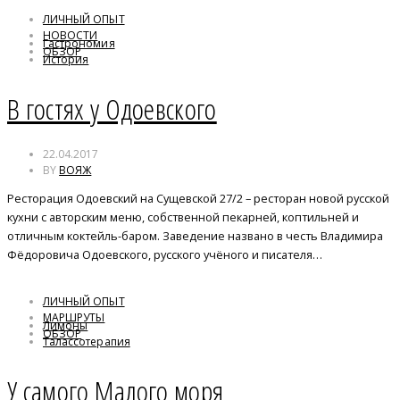
ЛИЧНЫЙ ОПЫТ
НОВОСТИ
Гастрономия
ОБЗОР
История
Россия
В гостях у Одоевского
22.04.2017
BY
ВОЯЖ
Ресторация Одоевский на Сущевской 27/2 – ресторан новой русской
кухни с авторским меню, собственной пекарней, коптильней и
отличным коктейль-баром. Заведение названо в честь Владимира
Фёдоровича Одоевского, русского учёного и писателя…
ЛИЧНЫЙ ОПЫТ
МАРШРУТЫ
Лимоны
ОБЗОР
Талассотерапия
Термальные источники
У самого Малого моря