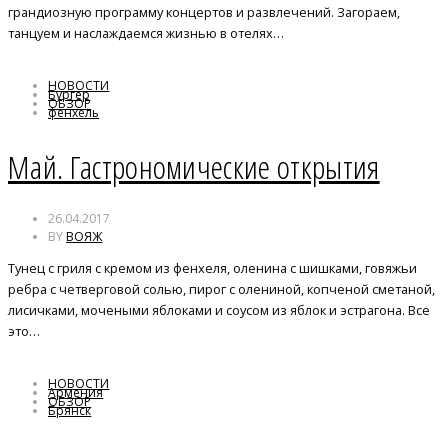
грандиозную программу концертов и развлечений. Загораем,
танцуем и наслаждаемся жизнью в отелях…
НОВОСТИ
Бургер
ОБЗОР
фенхель
чили
Май. Гастрономические открытия
26.04.2017
BY
ВОЯЖ
Тунец с гриля с кремом из фенхеля, оленина с шишками, говяжьи
ребра с четверговой солью, пирог с олениной, копченой сметаной,
лисичками, мочеными яблоками и соусом из яблок и эстрагона. Все
это…
НОВОСТИ
Армения
ОБЗОР
Брянск
Марокко