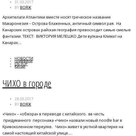
31.03.2017
BY
ВОЯЖ
Архипелаги Атлантики вместе носят греческое название
Макаронезия – Острова блаженных, античный символ рая. На
Канарских островах райская география превосходит самые смелые
фантазии. ТЕКСТ: ВИКТОРИЯ МЕЛЕШКО Дети вулкана Климат на
Канарах…
НОВОСТИ
граффити
ОБЗОР
Китай
лапша
ЧИХО в городе
28.03.2017
BY
ВОЯЖ
«Чихо» – «обжора» в переводе с китайского. вв честь
придуманного персонажа «Чихо» назвали новый noodle bar в
Кривоколенном переулке. Чихо» живет в уютной квартирке на
самой настоящей китайской улице.…