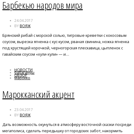
Барбекью народов мира
24.04.2017
BY
ВОЯЖ
Брянский рибай с морской солью, тигровые креветки с кокосовым
соусом, вырезка ягненка с кус-кусом, рваная свинина, ножка ягненка
под хрустящей корочкой, черногорская плескавица, цыпленок с
гавайским соусом «хули-хули» — и…
НОВОСТИ
бабагануш
ОБЗОР
Марокко
Марокканский акцент
23.04.2017
BY
ВОЯЖ
Дать возможность окунуться в атмосферу восточной сказки посреди
мегаполиса, сделать передышку от городских забот, накормить