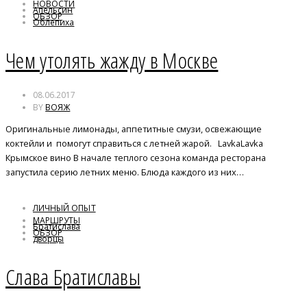
НОВОСТИ
Апельсин
ОБЗОР
Облепиха
Рикотта
Чем утолять жажду в Москве
08.06.2017
BY
ВОЯЖ
Оригинальные лимонады, аппетитные смузи, освежающие
коктейли и помогут справиться с летней жарой. LavkaLavka
Крымское вино В начале теплого сезона команда ресторана
запустила серию летних меню. Блюда каждого из них…
ЛИЧНЫЙ ОПЫТ
МАРШРУТЫ
Братислава
ОБЗОР
дворцы
трдельник
Слава Братиславы