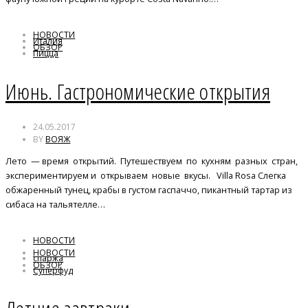
НОВОСТИ
Италия
ОБЗОР
Пицца
Россия
Июнь. Гастрономические открытия
24.05.2017
BY
ВОЯЖ
Лето — время открытий. Путешествуем по кухням разных стран,
экспериментируем и открываем новые вкусы. Villa Rosa Слегка
обжаренный тунец, крабы в густом гаспаччо, пикантный тартар из
сибаса на тальятелле…
НОВОСТИ
НОВОСТИ
спаржа
ОБЗОР
Суперфуд
сырники