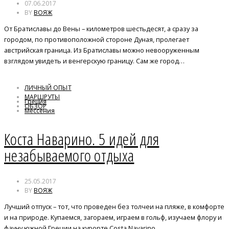
07.06.2017
BY
ВОЯЖ
От Братиславы до Вены – километров шестьдесят, а сразу за
городом, по противоположной стороне Дуная, пролегает
австрийская граница. Из Братиславы можно невооруженным
взглядом увидеть и венгерскую границу. Сам же город…
ЛИЧНЫЙ ОПЫТ
МАРШРУТЫ
Греция
ОБЗОР
Мессения
отдых
Коста Наварино. 5 идей для
незабываемого отдыха
25.05.2017
BY
ВОЯЖ
Лучший отпуск – тот, что проведен без толчеи на пляже, в комфорте
и на природе. Купаемся, загораем, играем в гольф, изучаем флору и
фауну южной Греции на курорте Costa Navarino.…