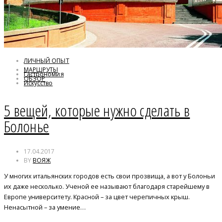
ЛИЧНЫЙ ОПЫТ
МАРШРУТЫ
Гастрономия
ОБЗОР
Искусство
История
5 вещей, которые нужно сделать в
Болонье
17.04.2017
BY
ВОЯЖ
У многих итальянских городов есть свои прозвища, а вот у Болоньи
их даже несколько. Ученой ее называют благодаря старейшему в
Европе университету. Красной – за цвет черепичных крыш.
Ненасытной – за умение…