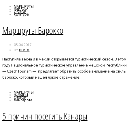
МАРШРУТЫ
барокко
ОБЗОР
культура
Чехия
Маршруты Барокко
05.04.2017
BY
ВОЯЖ
Наступила весна и в Чехии открывается туристический сезон. В этом
году Национальное туристическое управление Чешской Республики
— CzechTourism — предлагает обратить особое внимание на стиль
барокко, который нашел яркое отражение…
МАРШРУТЫ
вулканы
ОБЗОР
Лансароте
сады Гесперид
5 причин посетить Канары