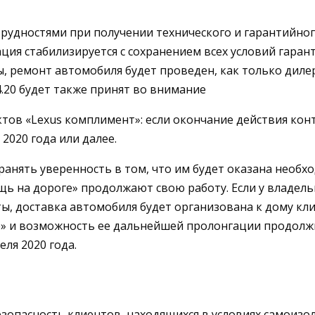
 трудностями при получении технического и гарантийн
ация стабилизируется с сохранением всех условий гаран
ы, ремонт автомобиля будет проведен, как только дил
4.20 будет также принят во внимание
тов «Lexus комплимент»: если окончание действия конт
2020 года или далее.
анять уверенность в том, что им будет оказана необх
ь на дороге» продолжают свою работу. Если у владел
ы, доставка автомобиля будет организована к дому кли
» и возможность ее дальнейшей пролонгации продолжит
еля 2020 года.
ть безопасность клиентов, находящихся в условиях само