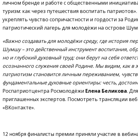
личном бренде и работе с общественными инициатив
туризм: как через путешествия воспитать патриотов»
укреплять чувство сопричастности и гордости за Род
патриотический лагерь для молодёжи на острове Шумш
«Важно создавать для молодёжи среду, где история п
Шумшу – это действенный инструмент воспитания, обр
но и глубокий духовный труд: они берут на себя ответ
осознанного служения своей Родине. Мы видим, как в 
патриотизм становится личным переживанием, чувство
фундаментальные духовные ориентиры: честь, достоин
Роспатриотцентра Росмолодёжи
Елена Беликова
. Дл
приглашенных экспертов. Посмотреть трансляции веб
«ВКонтакте».
12 ноября финалисты премии приняли участие в вебин