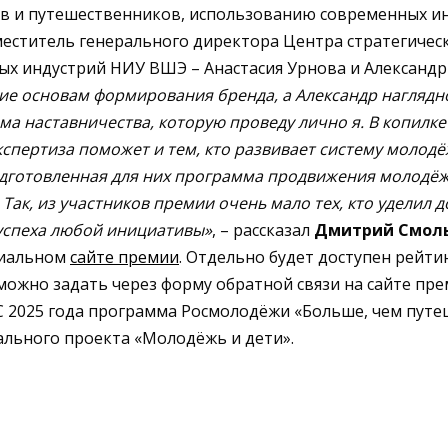
в и путешественников, использованию современных и
ститель генерального директора Центра стратегическ
ых индустрий НИУ ВШЭ – Анастасия Урнова и Александр
ние основам формирования бренда, а Александр наглядн
а наставничества, которую проведу лично я. В копилке
спертиза поможет и тем, кто развивает систему молодё
одготовленная для них программа продвижения молодёжн
 Так, из участников премии очень мало тех, кто удели
 успеха любой инициативы»
, – рассказал
Дмитрий Смол
циальном
сайте премии
. Отдельно будет доступен рейти
 можно задать через форму обратной связи на сайте пре
. С 2025 года программа Росмолодёжи «Больше, чем пут
ального проекта «Молодёжь и дети».