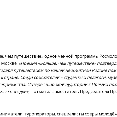
е, чем путешествие»
одноименной программы
Росмол
в Москве.
«Премия «Больше, чем путешествие» подтверди
лагодаря путешествиям по нашей необъятной Родине пом
к стране. Среди соискателей – студенты и педагоги, м
степриимства. Интерес широкой аудитории к Премии пок
ьные поездки»
,
–
отметил заместитель Председателя Пр
риниматели, туроператоры, специалисты сферы молодё