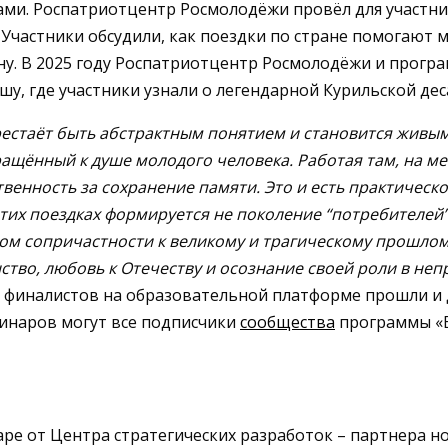
ами. Роспатриотцентр Росмолодёжи провёл для участн
. Участники обсудили, как поездки по стране помогают
ину. В 2025 году Роспатриотцентр Росмолодёжи и прогр
у, где участники узнали о легендарной Курильской де
ерестаёт быть абстрактным понятием и становится живы
ащённый к душе молодого человека. Работая там, на м
ственность за сохранение памяти. Это и есть практичес
этих поездках формируется не поколение “потребителей”
м сопричастности к великому и трагическому прошлому
ство, любовь к Отечеству и осознание своей роли в не
я финалистов на образовательной платформе прошли и 
инаров могут все подписчики
сообщества
программы «Б
аре от Центра стратегических разработок – партнера н