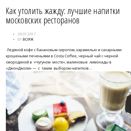
Как утолить жажду: лучшие напитки
московских ресторанов
29.07.2017
BY
ВОЯЖ
Ледяной кофе с банановым сиропом, карамелью и сахарными
крошеными печеньями в Costa Coffee, черный чай с черной
смородиной в «Чугуном мосте», малиновые лимонады в
«ДжонДжоли» — с таким выбором напитков…