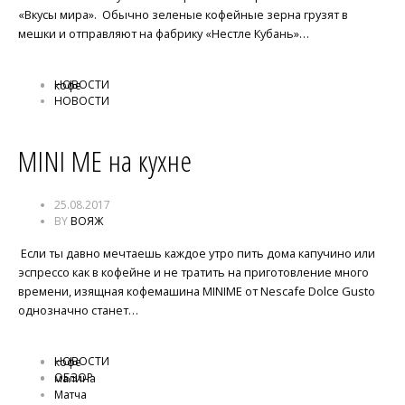
«Вкусы мира». Обычно зеленые кофейные зерна грузят в
мешки и отправляют на фабрику «Нестле Кубань»…
НОВОСТИ
кофе
НОВОСТИ
MINI ME на кухне
25.08.2017
BY
ВОЯЖ
Если ты давно мечтаешь каждое утро пить дома капучино или
эспрессо как в кофейне и не тратить на приготовление много
времени, изящная кофемашина MINIME от Nescafe Dolce Gusto
однозначно станет…
НОВОСТИ
кофе
ОБЗОР
малина
Матча