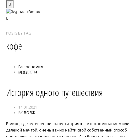
POSTS
BY
TAG
кофе
Гастрономия
НОВОСТИ
кофе
История одного путешествия
14.01.2021
BY
ВОЯЖ
В мире, где путешествия кажутся приятным воспоминанием или
далекой мечтой, очень важно найти свой собственный способ
преодолевать границы и расстояния. Alta Roma подсказывает,