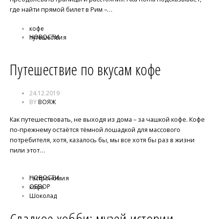
где найти прямой билет в Рим –…
кофе
НОВОСТИ
путешествия
Путешествие по вкусам кофе
24.12.2019
BY
ВОЯЖ
Как путешествовать, не выходя из дома – за чашкой кофе. Кофе
по-прежнему остаётся тёмной лошадкой для массового
потребителя, хотя, казалось бы, мы все хотя бы раз в жизни
пили этот…
НОВОСТИ
Гастрономия
ОБЗОР
кофе
Шоколад
Сладкое хобби: музей истории