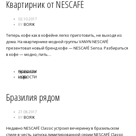
Квартирник от NESCAFÉ
02.10.2017
BY
ВОЯЖ
Теперь кофе как в кофейне легко приготовить, не выходя из
дома. На квартирнике модной группы VANYN NESCAFÉ
презентовал новый бренд кофе — NESCAFÉ Sensa. Разбираться
в кофе — модно, пить…
НОВОСТИ
бразилия
НОВОСТИ
кофе
Бразилия рядом
27.08.2017
BY
ВОЯЖ
Недавно NESCAFÉ Classic устроил вечеринку в бразильском
стиле в честь запуска лимитированной серии NESCAFÉ Classic