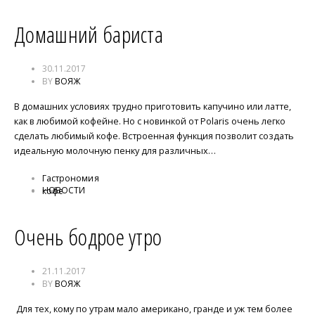
Домашний бариста
30.11.2017
BY
ВОЯЖ
В домашних условиях трудно приготовить капучино или латте,
как в любимой кофейне. Но с новинкой от Polaris очень легко
сделать любимый кофе. Встроенная функция позволит создать
идеальную молочную пенку для различных…
Гастрономия
НОВОСТИ
кофе
Очень бодрое утро
21.11.2017
BY
ВОЯЖ
Для тех, кому по утрам мало американо, гранде и уж тем более