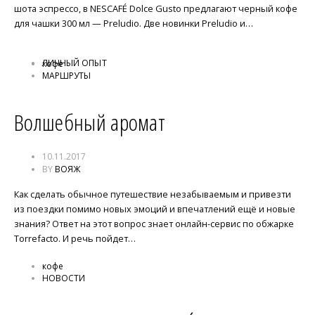
шота эспрессо, в NESCAFÉ Dolce Gusto предлагают черный кофе
для чашки 300 мл — Preludio. Две новинки Preludio и…
ЛИЧНЫЙ ОПЫТ
кофе
МАРШРУТЫ
Волшебный аромат
10.11.2017
BY
ВОЯЖ
Как сделать обычное путешествие незабываемым и привезти
из поездки помимо новых эмоций и впечатлений ещё и новые
знания? Ответ на этот вопрос знает онлайн-сервис по обжарке
Torrefacto. И речь пойдет…
кофе
НОВОСТИ