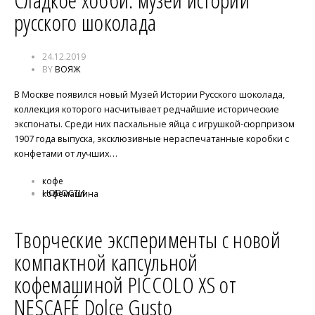
русского шоколада
24.12.2019
BY
ВОЯЖ
В Москве появился новый Музей Истории Русского шоколада,
коллекция которого насчитывает редчайшие исторические
экспонаты. Среди них пасхальные яйца с игрушкой-сюрпризом
1907 года выпуска, эксклюзивные нераспечатанные коробки с
конфетами от лучших…
кофе
НОВОСТИ
кофемашина
Творческие эксперименты с новой
компактной капсульной
кофемашиной PICCOLO XS от
NESCAFÉ Dolce Gusto