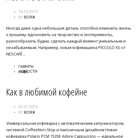
18.10.2019
BY
ВОЯЖ
Иногда даже одна небольшая деталь способна изменить жизнь
к лучшему: вдохновить на творчество и эксперименты,
разнообразить будни, сделать каждый момент уникальным и
незабываемым. Например, новая кофемашина PICCOLO XS от
NESCAFÉ…
гаджеты
НОВОСТИ
кофе
Как в любимой кофейне
25.07.2019
BY
ВОЯЖ
Универсальная кофеварка с автоматическим капучинатором,
системой CoffeeNon-Stop и лаконичным дизайном Новая
кофеварка Polaris PCM 1535E Adore Cappuccino — идеальное