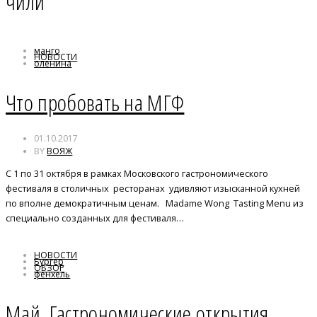
чили
манго
НОВОСТИ
оленина
чили
Что пробовать на МГФ
01.10.2017
BY
ВОЯЖ
C 1 по 31 октября в рамках Московского гастрономического
фестиваля в столичных ресторанах удивляют изысканной кухней
по вполне демократичным ценам. Madame Wong Tasting Menu из
специально созданных для фестиваля…
НОВОСТИ
Бургер
ОБЗОР
фенхель
чили
Май. Гастрономические открытия