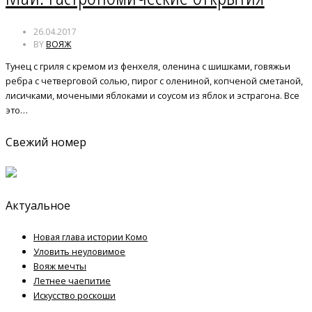
26.04.2017
BY
ВОЯЖ
Тунец с гриля с кремом из фенхеля, оленина с шишками, говяжьи
ребра с четверговой солью, пирог с олениной, копченой сметаной,
лисичками, мочеными яблоками и соусом из яблок и эстрагона. Все
это…
Свежий номер
Актуальное
Новая глава истории Комо
Уловить неуловимое
Вояж мечты
Летнее чаепитие
Искусство роскоши