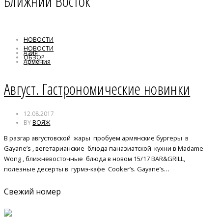
Ближний Восток
НОВОСТИ
НОВОСТИ
Азия
ОБЗОР
Армения
Ближний Восток
брассери
Август. Гастрономические новинки
12.08.2017
BY
ВОЯЖ
В разгар августовской жары пробуем армянские бургеры в
Gayane’s , вегетарианские блюда паназиатской кухни в Madame
Wong , ближневосточные блюда в новом 15/17 BAR&GRILL,
полезные десерты в гурмэ-кафе Cooker’s. Gayane’s…
Свежий номер