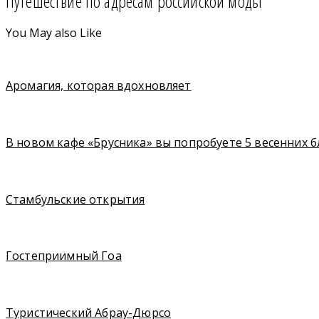
Путешествие по адресам российской моды
You May also Like
Аромагия, которая вдохновляет
В новом кафе «Брусника» вы попробуете 5 весенних 
Стамбульские открытия
Гостеприимный Гоа
Туристический Абрау-Дюрсо