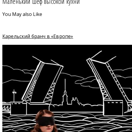
Маленький шеф высокой кухни
You May also Like
Карельский бранч в «Европе»