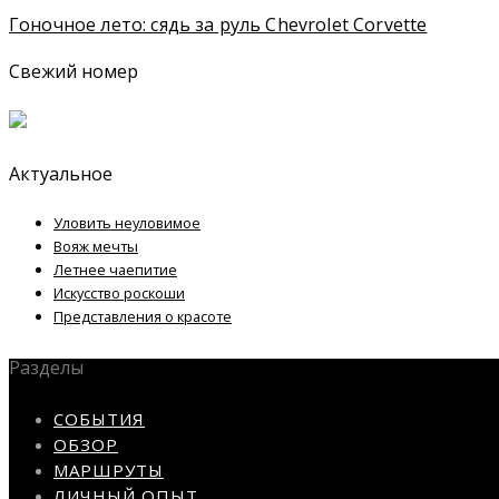
Гоночное лето: сядь за руль Chevrolet Corvette
Свежий номер
Актуальное
Уловить неуловимое
Вояж мечты
Летнее чаепитие
Искусство роскоши
Представления о красоте
Разделы
СОБЫТИЯ
ОБЗОР
МАРШРУТЫ
ЛИЧНЫЙ ОПЫТ