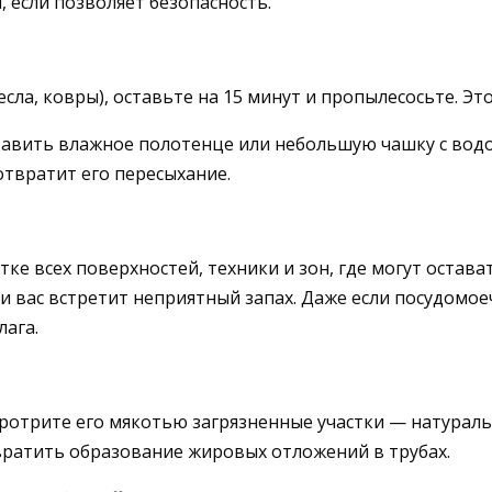
 если позволяет безопасность.
сла, ковры), оставьте на 15 минут и пропылесосьте. Эт
ставить влажное полотенце или небольшую чашку с водо
отвратит его пересыхание.
е всех поверхностей, техники и зон, где могут остават
вас встретит неприятный запах. Даже если посудомое
лага.
протрите его мякотью загрязненные участки — натурал
ратить образование жировых отложений в трубах.