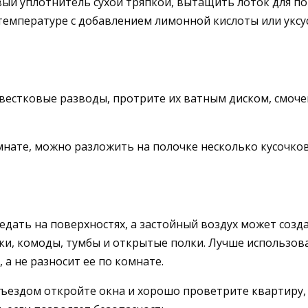
вый уплотнитель сухой тряпкой, вытащить лоток для п
 температуре с добавлением лимонной кислоты или уксу
вестковые разводы, протрите их ватным диском, смоченн
мнате, можно разложить на полочке несколько кусочков
седать на поверхностях, а застойный воздух может соз
ки, комоды, тумбы и открытые полки. Лучше использо
 а не разносит ее по комнате.
ездом откройте окна и хорошо проветрите квартиру, ч