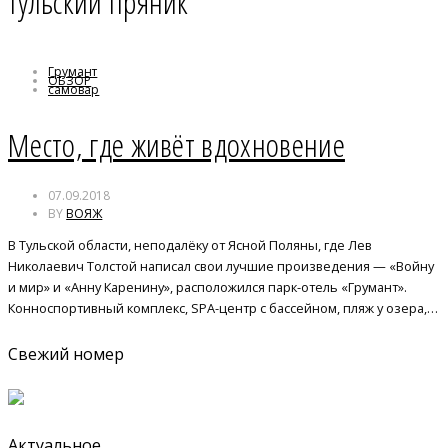
тульский пряник
Грумант
ОБЗОР
самовар
Тула
тульский пряник
Место, где живёт вдохновение
07.09.2018
BY
ВОЯЖ
В Тульской области, неподалёку от Ясной Поляны, где Лев
Николаевич Толстой написал свои лучшие произведения — «Войну
и мир» и «Анну Каренину», расположился парк-отель «Грумант».
Конноспортивный комплекс, SPA-центр с бассейном, пляж у озера,…
Свежий номер
Актуальное