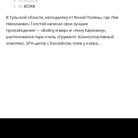
07.09.2018
BY
ВОЯЖ
В Тульской области, неподалёку от Ясной Поляны, где Лев
Николаевич Толстой написал свои лучшие
произведения — «Войну и мир» и «Анну Каренину»,
расположился парк-отель «Грумант». Конноспортивный
комплекс, SPA-центр с бассейном, пляж у озера,…