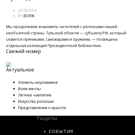
25.09.2018
BY
ВОЯЖ
Мы продолжаем знакомить читателей с регионами нашей
необъятной страны. Тульской области — субъекту РФ, который
славится пряниками, самоварами и оружием, — посвящена
отдельная коллекция Президентской библиотеки.
Свежий номер
Актуальное
Уловить неуловимое
Вояж мечты
Летнее чаепитие
Искусство роскоши
Представления о красоте
Разделы
СОБЫТИЯ