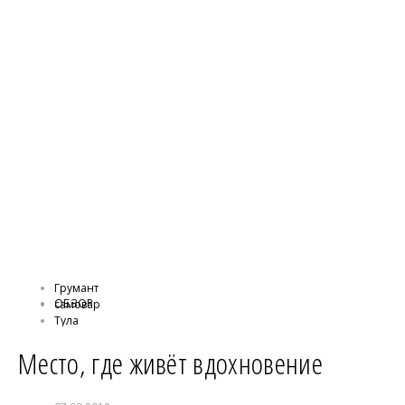
Грумант
ОБЗОР
самовар
Тула
тульский пряник
Место, где живёт вдохновение