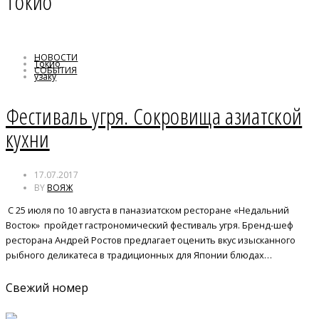
Токио
НОВОСТИ
Токио
СОБЫТИЯ
узаку
умаки томаго
Фестиваль угря. Сокровища азиатской
кухни
17.07.2017
BY
ВОЯЖ
С 25 июля по 10 августа в паназиатском ресторане «Недальний
Восток» пройдет гастрономический фестиваль угря. Бренд-шеф
ресторана Андрей Ростов предлагает оценить вкус изысканного
рыбного деликатеса в традиционных для Японии блюдах…
Свежий номер