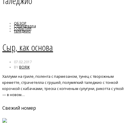
таледжио
ОБЗОР
Страчателла
СОБЫТИЯ
таледжио
чоризо
Сыр, как основа
07.02.2017
BY
ВОЯЖ
Халлуми на гриле, полента с пармезаном, тунец с творожным
креметте, страчетелла с грушей, полумягкий таледжио с тонкой
корочкой с кабачками, треска с копченым сулугуни, рикотта с уткой
— в новом…
Свежий номер