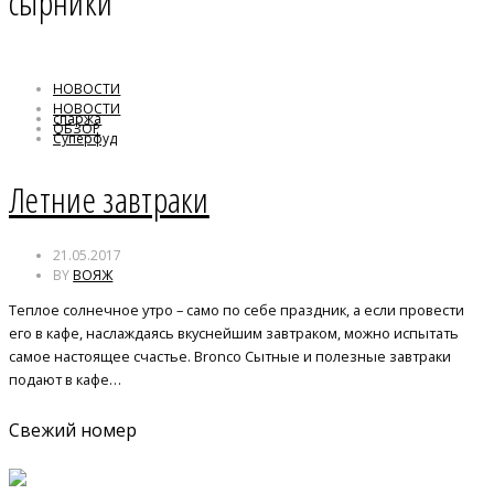
сырники
НОВОСТИ
НОВОСТИ
спаржа
ОБЗОР
Суперфуд
сырники
Летние завтраки
21.05.2017
BY
ВОЯЖ
Теплое солнечное утро – само по себе праздник, а если провести
его в кафе, наслаждаясь вкуснейшим завтраком, можно испытать
самое настоящее счастье. Bronco Сытные и полезные завтраки
подают в кафе…
Свежий номер