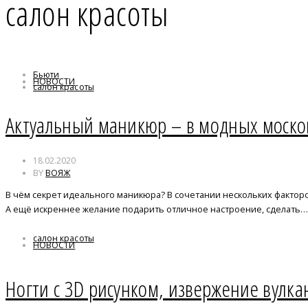
салон красоты
Бьюти
НОВОСТИ
салон красоты
Актуальный маникюр – в модных москов
18.02.2020
BY
ВОЯЖ
В чём секрет идеального маникюра? В сочетании нескольких фактор
А ещё искреннее желание подарить отличное настроение, сделать…
салон красоты
НОВОСТИ
Ногти с 3D рисунком, извержение вулка