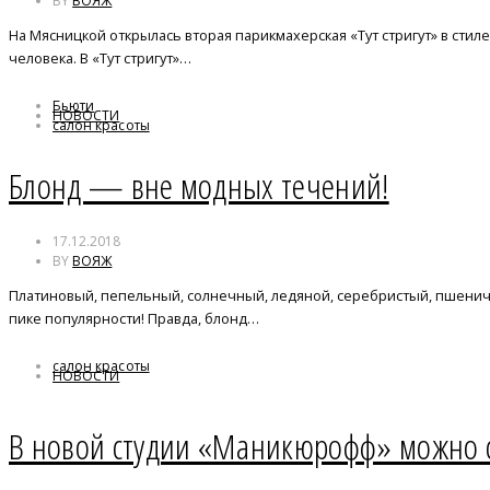
BY
ВОЯЖ
На Мясницкой открылась вторая парикмахерская «Тут стригут» в стиле
человека. В «Тут стригут»…
Бьюти
НОВОСТИ
салон красоты
Блонд — вне модных течений!
17.12.2018
BY
ВОЯЖ
Платиновый, пепельный, солнечный, ледяной, серебристый, пшеничн
пике популярности! Правда, блонд…
салон красоты
НОВОСТИ
В новой студии «Маникюрофф» можно с