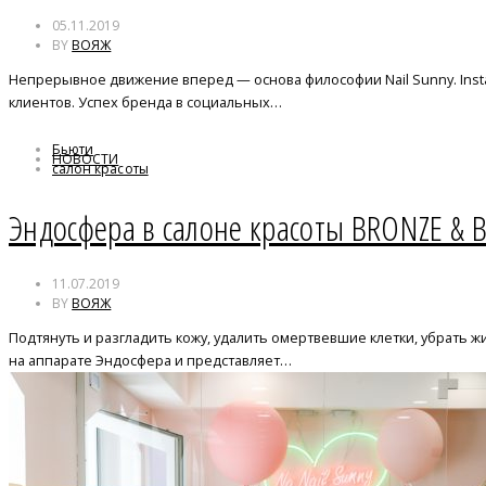
05.11.2019
BY
ВОЯЖ
Непрерывное движение вперед — основа философии Nail Sunny. Inst
клиентов. Успех бренда в социальных…
Бьюти
НОВОСТИ
салон красоты
Эндосфера в салоне красоты BRONZE & 
11.07.2019
BY
ВОЯЖ
Подтянуть и разгладить кожу, удалить омертвевшие клетки, убрать
на аппарате Эндосфера и представляет…