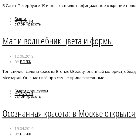
В Санкт-Петербурге 19 июня состоялось официальное открытие нового 
Бьюти
НОВОСТИ
салон красоты
Маг и волшебник цвета и формы
12.06.2019
BY
ВОЯЖ
Топ-стилист салона красоты Bronze&Beauty, опытный колорист, обла
Мхитарян. Он знает всё про самые привлекательные…
Бьюти-процедуры
НОВОСТИ
салон красоты
Осознанная красота: в Москве открылся
19.04.2019
BY
ВОЯЖ