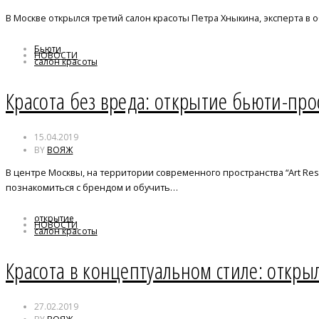
В Москве открылся третий салон красоты Петра Хныкина, эксперта в 
Бьюти
НОВОСТИ
салон красоты
Красота без вреда: открытие бьюти-про
15.04.2019
BY
ВОЯЖ
В центре Москвы, на территории современного пространства “Art Resi
познакомиться с брендом и обучить…
открытие
НОВОСТИ
салон красоты
Красота в концептуальном стиле: откры
27.02.2019