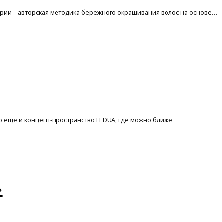
атории – авторская методика бережного окрашивания волос на основе…
 но еще и концепт-пространство FEDUA, где можно ближе
»