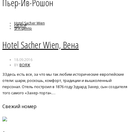
Пьер-Ив-Рошон
Hotel Sacher Wien
ОБЗОР
SPA-центр
Вена
Захер-торта
Hotel Sacher Wien, Вена
Пьер-Ив-Рошон
18.09.2016
BY
ВОЯЖ
ЗЗдесь есть все, за что мы так любим исторические европейские
отели: шарм, роскошь, комфорт, традиции и вышколенный
персонал. Отель построил в 1876 году Эдуард Захер, сын создателя
того самого «Захер-торта».…
Свежий номер