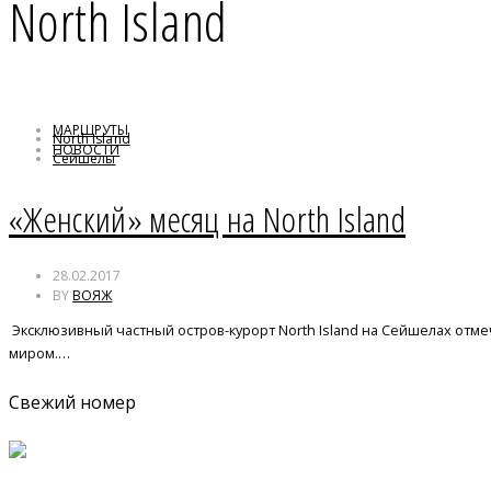
North Island
МАРШРУТЫ
North Island
НОВОСТИ
Сейшелы
Спа
«Женский» месяц на North Island
28.02.2017
BY
ВОЯЖ
Эксклюзивный частный остров-курорт North Island на Сейшелах отмеч
миром.…
Свежий номер