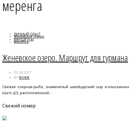
меренга
ЛИЧНЫЙ ОПЫТ
Женевское озеро
МАРШРУТЫ
меренга
Чаплин
Женевское озеро. Маршрут для гурмана
25.04.2017
BY
ВОЯЖ
Свежая озерная рыба, знаменитый швейцарский сыр и изысканные 
Шато д’Э, расположенной…
Свежий номер