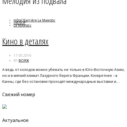
Мелодия из подвала
Hôtel Barrière Le Majestic
ОБЗОР
Le Majestic
Ален Делон
Канны
Кино в деталях
Леринские острова
Мелодия из подвала
Средиземноморская зима
17.05.2016
BY
ВОЯЖ
А ведь от холодов можно убежать не только в Юго-Восточную Азию,
но и в мягкий климат Лазурного берега Франции. Конкретнее – в
Канны, где без остановки проходят международные выставки и…
Свежий номер
Актуальное