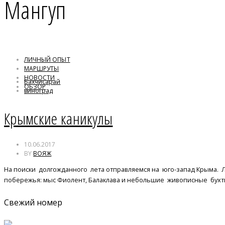
Мангуп
ЛИЧНЫЙ ОПЫТ
МАРШРУТЫ
НОВОСТИ
Бахчисарай
ОБЗОР
виноград
Мангуп
Херсонес
Крымские каникулы
10.06.2017
BY
ВОЯЖ
На поиски долгожданного лета отправляемся на юго-запад Крыма.
побережья: мыс Фиолент, Балаклава и небольшие живописные бух
Свежий номер