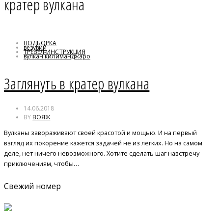
кратер вулкана
ПОДБОРКА
везувий
ТРЕВЕЛ-ИНСТРУКЦИЯ
вулкан килиманджаро
кратер вулкана
масайя
Заглянуть в кратер вулкана
мутновский
ньирагонго
14.06.2018
BY
ВОЯЖ
Вулканы завораживают своей красотой и мощью. И на первый
взгляд их покорение кажется задачей не из легких. Но на самом
деле, нет ничего невозможного. Хотите сделать шаг навстречу
приключениям, чтобы…
Свежий номер