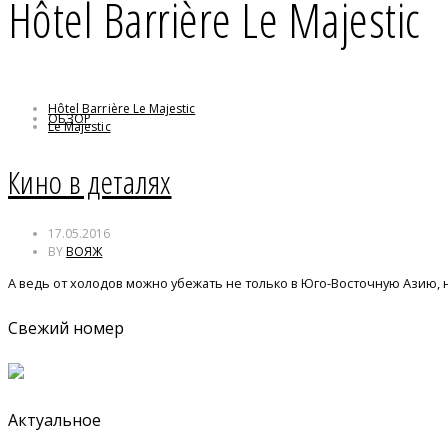
Hôtel Barrière Le Majestic
Hôtel Barrière Le Majestic
ОБЗОР
Le Majestic
Ален Делон
Канны
Кино в деталях
Леринские острова
Мелодия из подвала
Средиземноморская зима
17.05.2016
BY
ВОЯЖ
А ведь от холодов можно убежать не только в Юго-Восточную Азию, 
Свежий номер
Актуальное