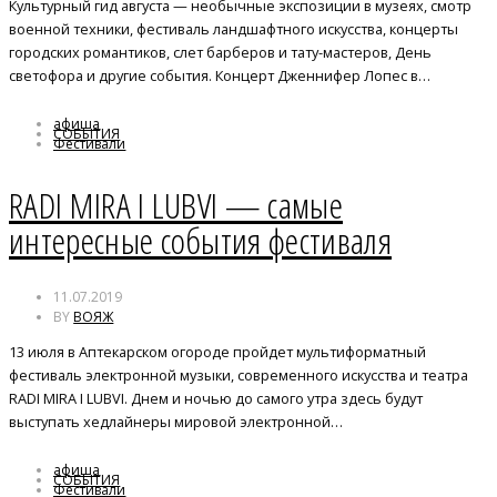
Культурный гид августа — необычные экспозиции в музеях, смотр
военной техники, фестиваль ландшафтного искусства, концерты
городских романтиков, слет барберов и тату-мастеров, День
светофора и другие события. Концерт Дженнифер Лопес в…
афиша
СОБЫТИЯ
Фестивали
RADI MIRA I LUBVI — самые
интересные события фестиваля
11.07.2019
BY
ВОЯЖ
13 июля в Аптекарском огороде пройдет мультиформатный
фестиваль электронной музыки, современного искусства и театра
RADI MIRA I LUBVI. Днем и ночью до самого утра здесь будут
выступать хедлайнеры мировой электронной…
афиша
СОБЫТИЯ
Фестивали