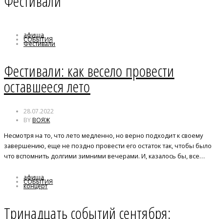
Фестивали
афиша
СОБЫТИЯ
Фестивали
Фестивали: как весело провести
оставшееся лето
28.07.2022
BY
ВОЯЖ
Несмотря на то, что лето медленно, но верно подходит к своему
завершению, еще не поздно провести его остаток так, чтобы было
что вспомнить долгими зимними вечерами. И, казалось бы, все…
афиша
СОБЫТИЯ
концерт
театр
Фестивали
Тринадцать событий сентября: