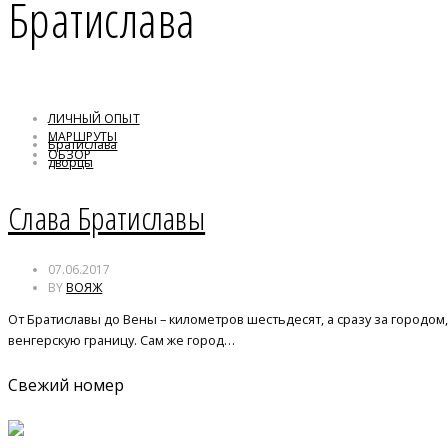
Братислава
ЛИЧНЫЙ ОПЫТ
МАРШРУТЫ
Братислава
ОБЗОР
дворцы
трдельник
Слава Братиславы
07.06.2017
BY
ВОЯЖ
От Братиславы до Вены – километров шестьдесят, а сразу за городо
венгерскую границу. Сам же город…
Свежий номер