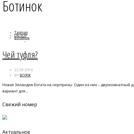
Ботинок
Tasman
ОБЗОР
Ботинок
Дом-ботинок
Новая Зеландия
Чей туфля?
22.05.2016
BY
ВОЯЖ
Новая Зеландия богата на сюрпризы. Один из них – двухкомнатный 
вариант для…
Свежий номер
Актуальное