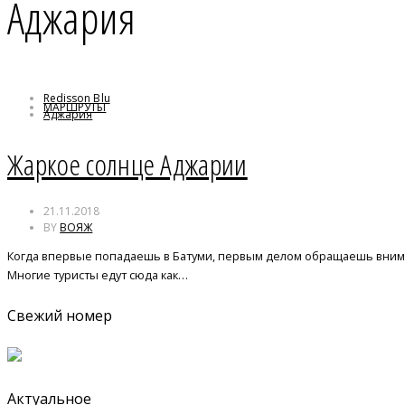
Аджария
Redisson Blu
МАРШРУТЫ
Аджария
Батуми
Грузия
Жаркое солнце Аджарии
21.11.2018
BY
ВОЯЖ
Когда впервые попадаешь в Батуми, первым делом обращаешь вниман
Многие туристы едут сюда как…
Свежий номер
Актуальное