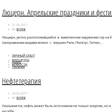
Фестивали
Люцерн. Апрельские праздники и фест
21.03.2017
BY
ВОЯЖ
Люцерн, уютно расположившийся в живописном окружении гор на б
панорамными видами можно с вершин Риги, Пилатус, Титлис,…
ЛИЧНЫЙ ОПЫТ
МАРШРУТЫ
Нефть
НОВОСТИ
Терапия
Нефтетерапия
20.03.2017
BY
ВОЯЖ
Оказывается, нефть может быть источником не только энергии, но и з
на себе…