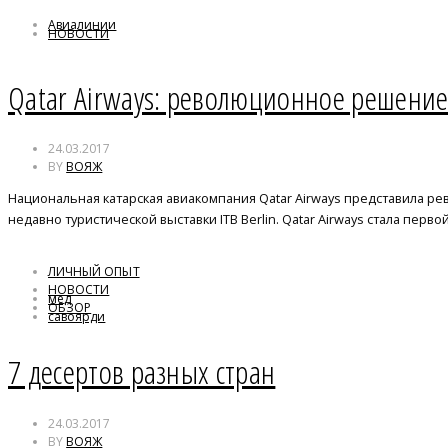
Авиалинии
НОВОСТИ
Qatar Airways: революционное решени
24.03.2017
BY
ВОЯЖ
Национальная катарская авиакомпания Qatar Airways представила р
недавно туристической выставки ITB Berlin. Qatar Airways стала пер
ЛИЧНЫЙ ОПЫТ
НОВОСТИ
мед
ОБЗОР
савоярди
трюфель
7 десертов разных стран
24.03.2017
BY
ВОЯЖ