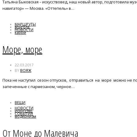
Татьяна Быковская – искусствовед, наш новый автор, подготовила му
навигатор» — Москва. «Оттепель» в…
МАРШРУТЫ
вонголе
НОВОСТИ
карри
Морепродукты
Море, море
22.03.2017
BY
ВОЯЖ
Пока не наступил сезон отпусков, отправиться на море можно не 
запеченные с пармезаном, черное…
ВЕЩИ
НОВОСТИ
Искусство
СОБЫТИЯ
модернизм
От Моне до Малевича