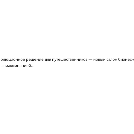
е
еволюционное решение для путешественников — новый салон бизнес-к
вой авиакомпанией…