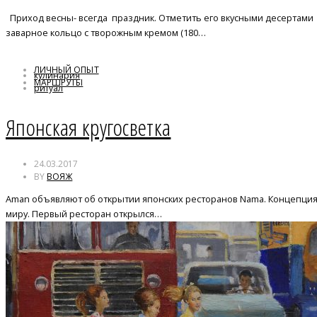
Приход весны- всегда праздник. Отметить его вкусными десертам
заварное кольцо с творожным кремом (180…
ЛИЧНЫЙ ОПЫТ
кулинария
МАРШРУТЫ
ритуал
Япония
Японская кругосветка
24.03.2017
BY
ВОЯЖ
Aman объявляют об открытии японских ресторанов Nama. Концепция 
миру. Первый ресторан открылся…