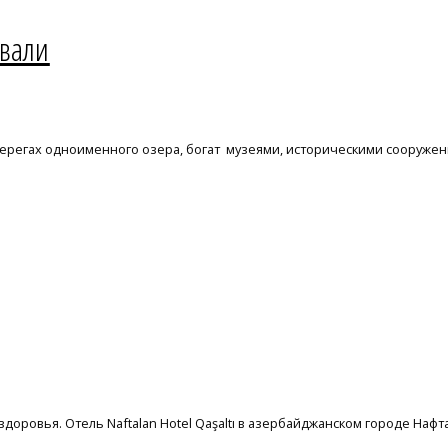
ивали
ерегах одноименного озера, богат музеями, историческими сооруже
доровья. Отель Naftalan Hotel Qaşaltı в азербайджанском городе Нафт