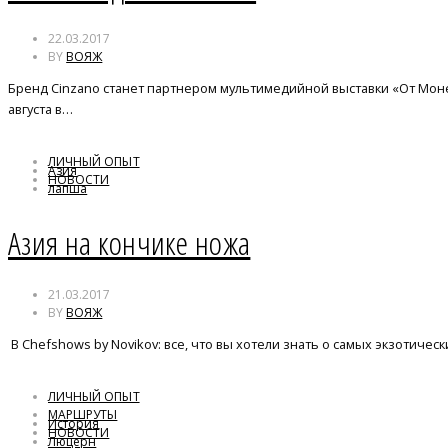
22.03.2017
BY
ВОЯЖ
Бренд Cinzano станет партнером мультимедийной выставки «От Моне 
августа в…
ЛИЧНЫЙ ОПЫТ
Азия
НОВОСТИ
лапша
спринг-ролл
Азия на кончике ножа
21.03.2017
BY
ВОЯЖ
В Chefshows by Novikov: все, что вы хотели знать о самых экзотическ
ЛИЧНЫЙ ОПЫТ
МАРШРУТЫ
История
НОВОСТИ
Люцерн