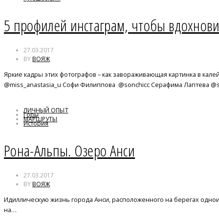
5 профилей инстаграм, чтобы вдохнови
27.03.2017
BY
ВОЯЖ
Яркие кадры этих фотографов – как завораживающая картинка в кал
@miss_anastasia_u Софи Филиппова @sonchicc Серафима Лаптева @
ЛИЧНЫЙ ОПЫТ
Горы
МАРШРУТЫ
История
Озеро
Рона-Альпы. Озеро Анси
27.03.2017
BY
ВОЯЖ
Идиллическую жизнь города Анси, расположенного на берегах одноимен
на…