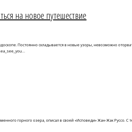
ться на новое путешествие
ейдоскопе. Постоянно складывается в новые узоры, невозможно оторв
sea_see_you…
ного горного озера, описал в своей «Исповеди» Жан-Жак Руссо. С тех 