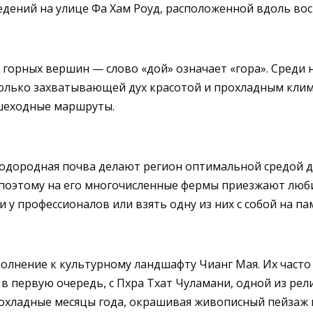
едений на улице Фа Хам Роуд, расположенной вдоль вос
горных вершин — слово «дой» означает «гора». Среди 
 только захватывающей дух красотой и прохладным кли
ешеходные маршруты.
одородная почва делают регион оптимальной средой д
 поэтому на его многочисленные фермы приезжают люби
 у профессионалов или взять одну из них с собой на па
лнение к культурному ландшафту Чианг Мая. Их часто 
, в первую очередь, с Пхра Тхат Чуламани, одной из р
прохладные месяцы года, окрашивая живописный пейзаж