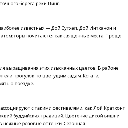
точного берега реки Пинг.
наиболее известных — Дой Сутхеп, Дой Интханон и
матом: горы почитаются как священные места. Проще
ля выращивания этих изысканных цветов. В районе
тели прогулок по цветущим садам. Кстати,
мять о поездке.
ассоциируют с такими фестивалями, как Лой Кратхонг
еликвий буддийских традиций. Цветение дикой вишни
 в нежные розовые оттенки. Сезонная