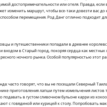
имой достопримечательности или отеля. Правда, если в
ожет изменить маршрут, чтобы все-таки довезти вас д
м способом перемещения. Род Данг отлично подходит дл
рговцы и путешественники попадали в древнее королев
и входом в Старый город, покоряя сердца как местных ж
ресного ночного рынка. Особой популярностью этот ра
да: часто говорят, что вы не посещали Северный Таил
хнике приготовления лапши путем измельчения листов те
о подавать в густом сливочном бульоне карри из коко
ют с говядиной или курицей к столу. Попробовать ма