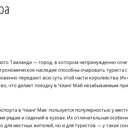
ра
ного Таиланда — город, в котором непринужденно соч
рономическое наследие способны очаровать туриста с п
овенно передают всю суть этой части королевства. Их
ство, что делает поездку в Чианг Май незабываемым пр
спорта в Чианг Мае: пользуется популярностью у мест
 рядам и сидений в кузове. Их отличительная особенн
о для местных жителей, но и для туристов — у таких с