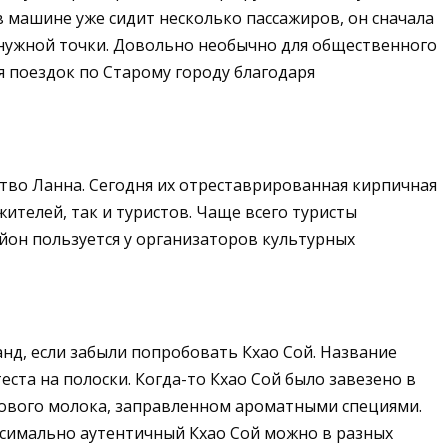
 машине уже сидит несколько пассажиров, он сначала
о нужной точки. Довольно необычно для общественного
я поездок по Старому городу благодаря
ство Ланна. Сегодня их отреставрированная кирпичная
ителей, так и туристов. Чаще всего туристы
йон пользуется у организаторов культурных
анд, если забыли попробовать Кхао Сой. Название
ста на полоски. Когда-то Кхао Сой было завезено в
сового молока, заправленном ароматными специями.
ксимально аутентичный Кхао Сой можно в разных