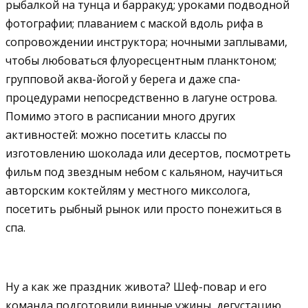
рыбалкой на тунца и барракуд; уроками подводной
фотографии; плаванием с маской вдоль рифа в
сопровождении инструктора; ночными заплывами,
чтобы любоваться флуоресцентным планктоном;
групповой аква-йогой у берега и даже спа-
процедурами непосредственно в лагуне острова.
Помимо этого в расписании много других
активностей: можно посетить классы по
изготовлению шоколада или десертов, посмотреть
фильм под звездным небом с кальяном, научиться
авторским коктейлям у местного миксолога,
посетить рыбный рынок или просто понежиться в
спа.
Ну а как же праздник живота? Шеф-повар и его
команда подготовили винные ужины, дегустацию