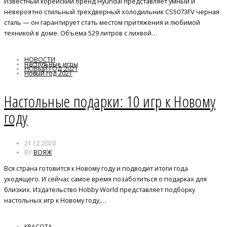
Известный корейский бренд Hyundai представляет умный и
невероятно стильный трехдверный холодильник CS5073FV черная
сталь — он гарантирует стать местом притяжения и любимой
техникой в доме. Объема 529 литров с лихвой…
НОВОСТИ
настольные игры
НОВЫЙ ГОД 2021
Новый год 2021
Настольные подарки: 10 игр к Новому
году
21.12.2020
BY
ВОЯЖ
Вся страна готовится к Новому году и подводит итоги года
уходящего. И сейчас самое время позаботиться о подарках для
близких. Издательство Hobby World представляет подборку
настольных игр к Новому году,…
КРАСОТА