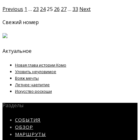
Previous
1
…
23
24
25
26
27
…
33
Next
Свежий номер
Актуальное
Новая глава истории Комо
Уловить неуловимое
Вояж мечты
Летнее чаепитие
Искусство роскоши
Разделы
СОБЫТИЯ
ОБЗОР
МАРШРУТЫ