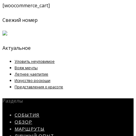
[woocommerce_cart]
Свежий номер
Актуальное
Уловить неуловимое
Вояж мечты
Летнее чаепитие
Искусство роскоши
Представления о красоте
Разделы
СОБЫТИЯ
ОБЗОР
МАРШРУТЫ
ЛИЧНЫЙ ОПЫТ